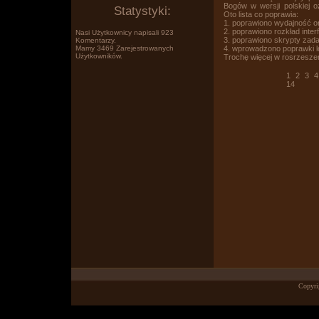
Bogów w wersji polskiej 
Statystyki:
Oto lista co poprawia:
1. poprawiono wydajność or
2. poprawiono rozkład inter
Nasi Użytkownicy napisali 923
3. poprawiono skrypty zad
Komentarzy.
4. wprowadzono poprawki l
Mamy 3469 Zarejestrowanych
Użytkowników.
Trochę więcej w rosrzesz
Po prostu www.wklejasz.pl tekst,
1
2
3
4
14
obrazki, filmiki z YT i pokazujesz
Copyri