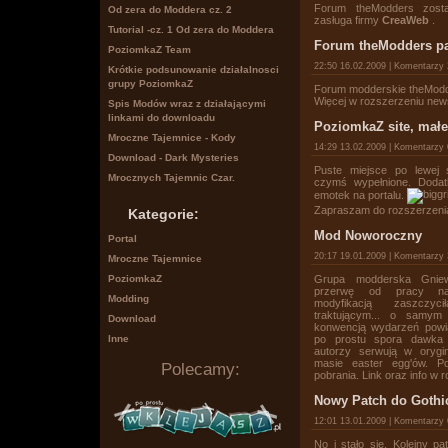
Forum theModders zosta
Od zera do Moddera cz. 2
zasługa firmy
CreaWeb
.
Tutorial -cz. 1 Od zera do Moddera
Forum theModders pa
PoziomkaZ Team
22:50 16.02.2009 | Komentarzy
Krótkie podsunowanie działalnosci
grupy PoziomkaZ
Forum modderskie theModd
Więcej w rozszerzeniu new
Spis Modów wraz z działającymi
linkami do downloadu
PoziomkaZ site, mał
Mroczne Tajemnice - Kody
14:29 13.02.2009 | Komentarzy
Download - Dark Mysteries
Puste miejsce po lewej s
Mrocznych Tajemnic Czar.
czymś wypełnione. Dodat
emotek na portalu.
Zapraszam do rozszerzeni
Kategorie:
Mod Noworoczny
Portal
20:17 19.01.2009 | Komentarzy
Mroczne Tajemnice
PoziomkaZ
Grupa modderska Gniew
przerwę od pracy nad
Modding
modyfikacją zaszczy
traktującym... o samy
Download
konwencją wydarzeń powią
Inne
po prostu spora dawka 
autorzy serwują w orygin
masie easter egg'ów. P
Polecamy:
pobrania. Link oraz info w
Nowy Patch do Gothi
12:01 13.01.2009 | Komentarzy
No i stało się. Kolejny p