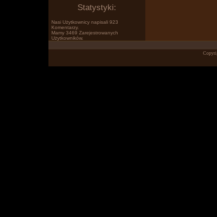
Statystyki:
Nasi Użytkownicy napisali 923
Komentarzy.
Mamy 3469 Zarejestrowanych
Użytkowników.
Po prostu www.wklejasz.pl tekst,
Copyri
obrazki, filmiki z YT i pokazujesz