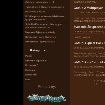
Właśnie się ukazały...
Od zera do Moddera cz. 2
Tutorial -cz. 1 Od zera do Moddera
Gothic 2 Multiplayer
PoziomkaZ Team
15:11 24.01.2011 | Komentarzy
Krótkie podsunowanie działalnosci
Otóż od wczoraj można
grupy PoziomkaZ
któremu możliwe jest granie
Spis Modów wraz z działającymi
Życzenia świąteczne
linkami do downloadu
14:38 24.12.2010 | Komentarzy
Mroczne Tajemnice - Kody
Święta, święta...
Download - Dark Mysteries
Mrocznych Tajemnic Czar.
Gothic 3 Quest Pack 
14:34 29.08.2010 | Komentarzy
Kategorie:
Pojawiło się spolszczenie 
Portal
Więcej w rozszerzeniu new
Mroczne Tajemnice
Gothic 3 - CP v. 1.74
PoziomkaZ
23:02 01.06.2010 | Komentarzy
Modding
Community Patch Team 
Download
udostępnili kolejną i już
ost
Inne
1
2
3
4
14
Polecamy: